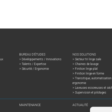
BUREAU D’ÉTUDES
NOS SOLUTIONS
aux
Développements / Innovations
Secteur tri linge sale
Talents / Expertise
Chaines de lavage
Sécurité / Ergonomie
Finition linge plat
Finition linge en forme
Transitique, automatisation 
ergonomie
Laveuses essoreuses et séc
Supervision et pilotages
MAINTENANCE
ACTUALITÉ