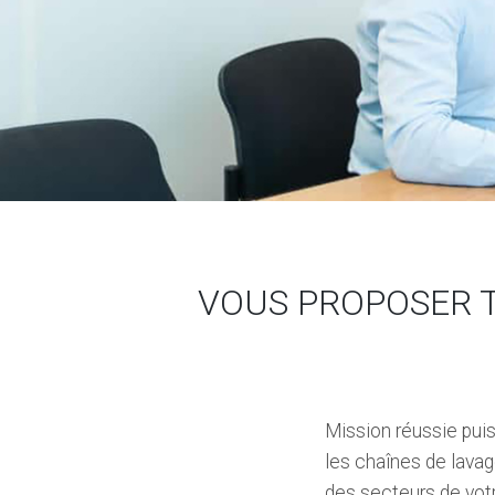
VOUS PROPOSER T
Mission réussie puisq
les chaînes de lavag
des secteurs de votr