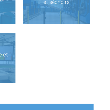
et séchoirs
e et