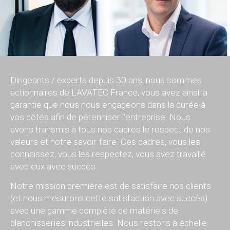
Dirigeants / experts depuis 30 ans, nous sommes
actionnaires de LAVATEC France, vous avez ainsi la
garantie que nous nous engageons dans la durée à
vos côtés afin de pérenniser l’entreprise. Nous
avons transmis à tous nos cadres le respect de nos
valeurs et notre savoir-faire. Ces cadres, vous les
connaissez, vous les respectez, vous avez travaillé
avec eux avec succès.
Notre mission première est de satisfaire nos clients
(et nous mesurons cette satisfaction avec succès)
avec une gamme complète de matériels de
blanchisseries industrielles. Nous restons à échelle