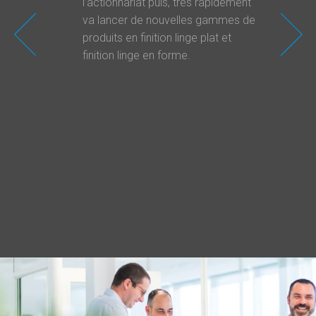
l’actionnariat puis, très rapidement
ma
va lancer de nouvelles gammes de
ch
produits en finition linge plat et
se
finition linge en forme.
so
LA
av
su
4.
de
à 
de