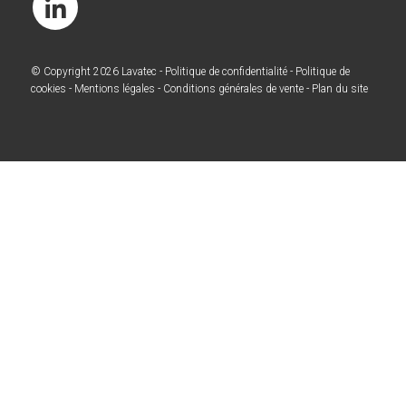
© Copyright 2026
Lavatec
-
Politique de confidentialité
-
Politique de
cookies
-
Mentions légales
-
Conditions générales de vente
-
Plan du site