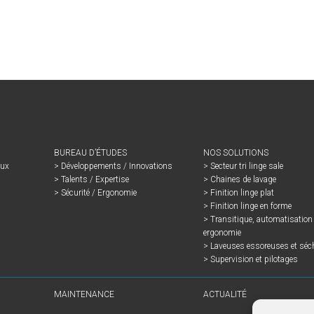
BUREAU D’ÉTUDES
NOS SOLUTIONS
aux
Développements / Innovations
Secteur tri linge sale
Talents / Expertise
Chaines de lavage
Sécurité / Ergonomie
Finition linge plat
Finition linge en forme
Transitique, automatisation 
ergonomie
Laveuses essoreuses et séc
Supervision et pilotages
MAINTENANCE
ACTUALITÉ