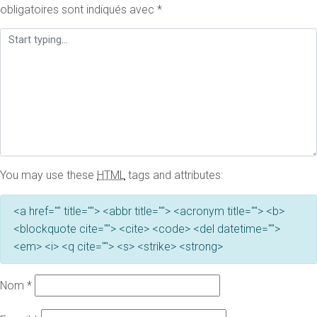
obligatoires sont indiqués avec
*
You may use these
HTML
tags and attributes:
<a href="" title=""> <abbr title=""> <acronym title=""> <b>
<blockquote cite=""> <cite> <code> <del datetime="">
<em> <i> <q cite=""> <s> <strike> <strong>
Nom
*